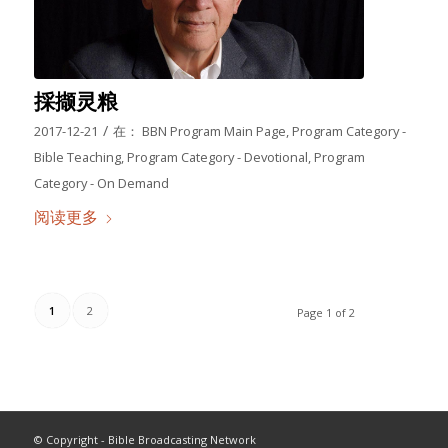
採撷灵粮
/
2017-12-21
在：
BBN Program Main Page
,
Program Category -
Bible Teaching
,
Program Category - Devotional
,
Program
Category - On Demand
阅读更多
1
2
Page 1 of 2
© Copyright - Bible Broadcasting Network