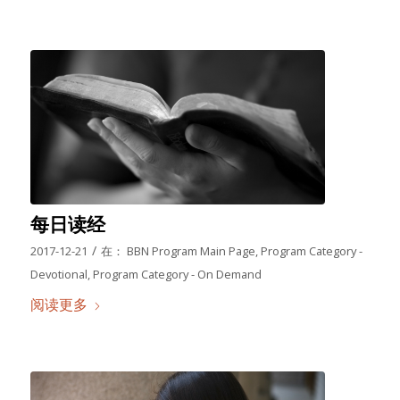
每日读经
/
2017-12-21
在：
BBN Program Main Page
,
Program Category -
Devotional
,
Program Category - On Demand
阅读更多