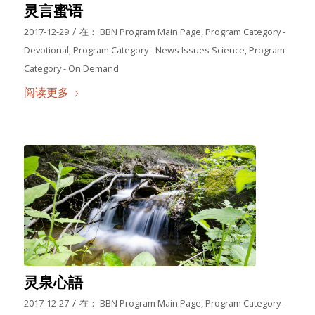
灵言蜜语
/
2017-12-29
在：
BBN Program Main Page
,
Program Category -
Devotional
,
Program Category - News Issues Science
,
Program
Category - On Demand
阅读更多
灵泉心語
/
2017-12-27
在：
BBN Program Main Page
,
Program Category -