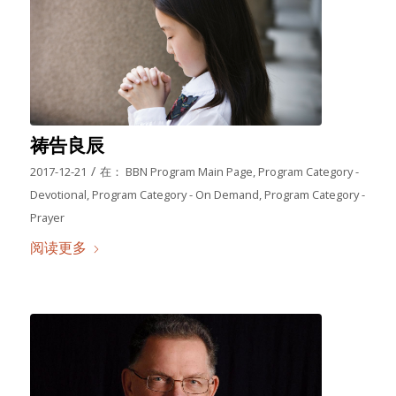
祷告良辰
/
2017-12-21
在：
BBN Program Main Page
,
Program Category -
Devotional
,
Program Category - On Demand
,
Program Category -
Prayer
阅读更多