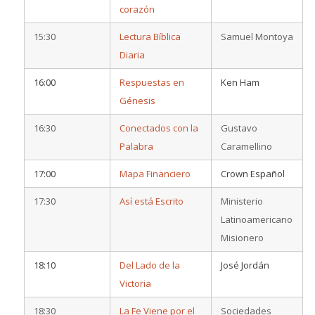
corazón
15:30
Lectura Bíblica
Samuel Montoya
Diaria
16:00
Respuestas en
Ken Ham
Génesis
16:30
Conectados con la
Gustavo
Palabra
Caramellino
17:00
Mapa Financiero
Crown Español
17:30
Así está Escrito
Ministerio
Latinoamericano
Misionero
18:10
Del Lado de la
José Jordán
Victoria
18:30
La Fe Viene por el
Sociedades