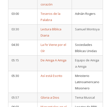
corazón
03:00
Teseros de la
Adrián Rogers
Palabra
03:30
Lectura Bíblica
Samuel Montoya
Diaria
04:30
La Fe Viene por el
Sociedades
Oír
Bíblicas Unidas
05:15
De Amiga A Amiga
Equipo de Amiga
a Amiga
05:30
Así está Escrito
Ministerio
Latinoamericano
Misionero
05:57
Gloria a Dios
Tema Musical
06:03
Manantiales en el
Locutor de BBN