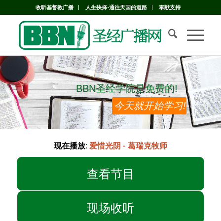
收听基督教广播
人生抉择-通往天国的道路
奉献支持
BBN圣经学院是免费的!
BBN圣经学院是免费的!
今天就开始学习!
现在播放:
爱惜光阴 - 葛瑞克牧师
查看节目
现场收听