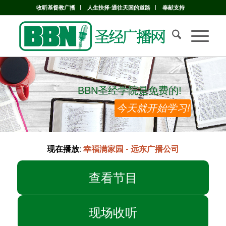
收听基督教广播
人生抉择-通往天国的道路
奉献支持
BBN圣经学院是免费的!
BBN圣经学院是免费的!
今天就开始学习!
现在播放:
幸福满家园 - 远东广播公司
查看节目
现场收听