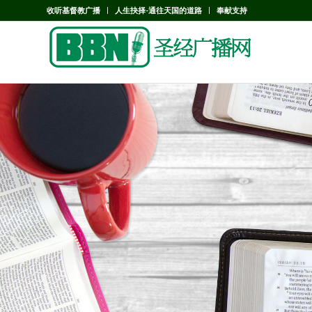
收听基督教广播
人生抉择-通往天国的道路
奉献支持