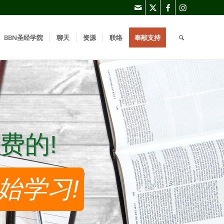
BBN圣经学院
聊天
资源
联络
奉献支持
费的!
费的!
始学习!