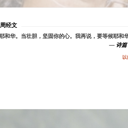
本周经文
耶和华。当壮胆，坚固你的心。我再说，要等候耶和
— 诗篇 
以