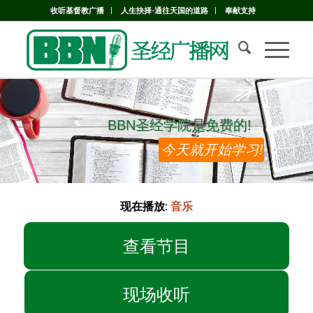
收听基督教广播
人生抉择-通往天国的道路
奉献支持
BBN圣经学院是免费的!
BBN圣经学院是免费的!
今天就开始学习!
现在播放:
音乐
查看节目
现场收听