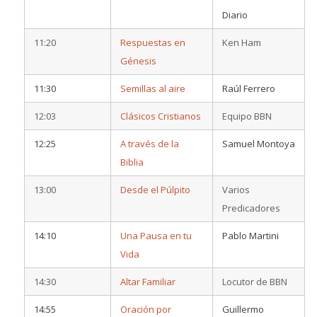
Diario
11:20
Respuestas en
Ken Ham
Génesis
11:30
Semillas al aire
Raúl Ferrero
12:03
Clásicos Cristianos
Equipo BBN
12:25
A través de la
Samuel Montoya
Biblia
13:00
Desde el Púlpito
Varios
Predicadores
14:10
Una Pausa en tu
Pablo Martini
Vida
14:30
Altar Familiar
Locutor de BBN
14:55
Oración por
Guillermo