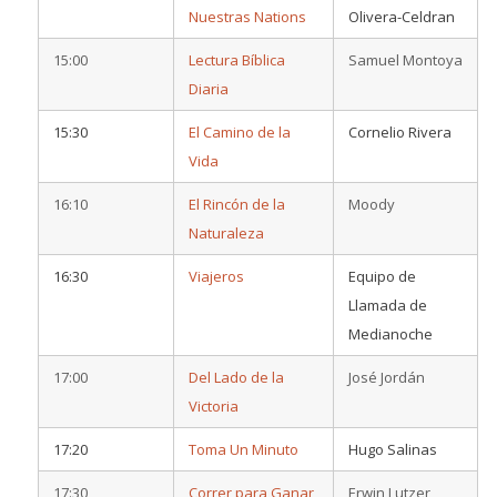
Nuestras Nations
Olivera-Celdran
15:00
Lectura Bíblica
Samuel Montoya
Diaria
15:30
El Camino de la
Cornelio Rivera
Vida
16:10
El Rincón de la
Moody
Naturaleza
16:30
Viajeros
Equipo de
Llamada de
Medianoche
17:00
Del Lado de la
José Jordán
Victoria
17:20
Toma Un Minuto
Hugo Salinas
17:30
Correr para Ganar
Erwin Lutzer