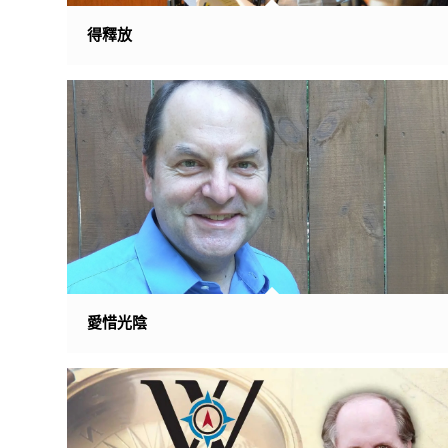
得釋放
愛惜光陰