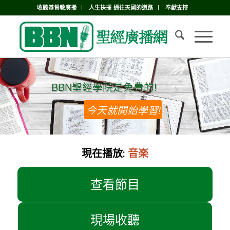
收聽基督教廣播
人生抉擇-通往天國的道路
奉獻支持
BBN聖經學院是免費的!
BBN聖經學院是免費的!
今天就開始學習!
現在播放:
音楽
查看節目
現場收聽