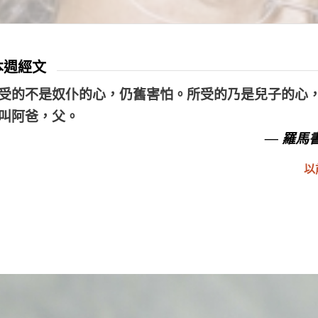
 本週經文
受的不是奴仆的心，仍舊害怕。所受的乃是兒子的心
叫阿爸，父。
— 羅馬書
以