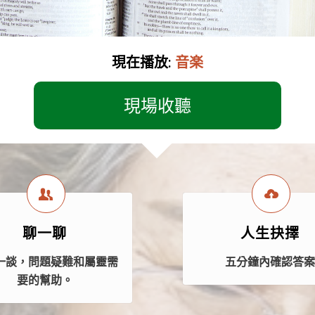
現在播放:
音楽
現場收聽
聊一聊
人生抉擇
一談，問題疑難和屬靈需
五分鐘內確認答
要的幫助。