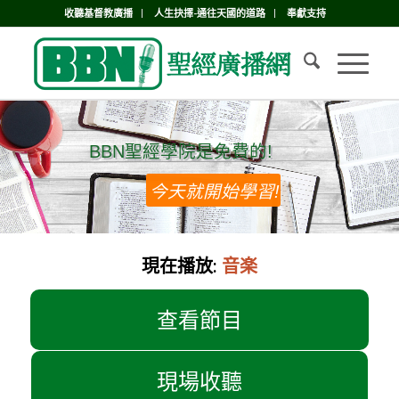
收聽基督教廣播
人生抉擇-通往天國的道路
奉獻支持
BBN聖經學院是免費的!
BBN聖經學院是免費的!
今天就開始學習!
現在播放:
音楽
查看節目
現場收聽