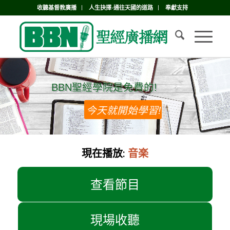
收聽基督教廣播
人生抉擇-通往天國的道路
奉獻支持
BBN聖經學院是免費的!
BBN聖經學院是免費的!
今天就開始學習!
現在播放:
音楽
查看節目
現場收聽