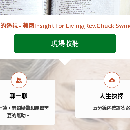
透視 - 美國Insight for Living(Rev.Chuck Swi
現場收聽
聊一聊
人生抉擇
一談，問題疑難和屬靈需
五分鐘內確認答
要的幫助。