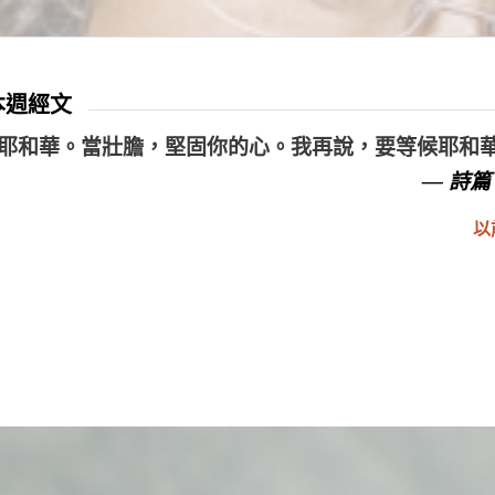
 本週經文
耶和華。當壯膽，堅固你的心。我再說，要等候耶和
— 詩篇 
以