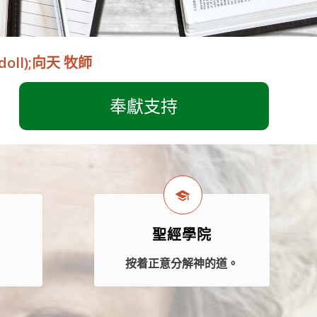
ndoll);向天 牧師
奉獻支持
聖經學院
案
按着正意分解神的道。