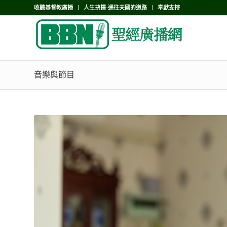
收聽基督教廣播
人生抉擇-通往天國的道路
奉獻支持
音樂與節目