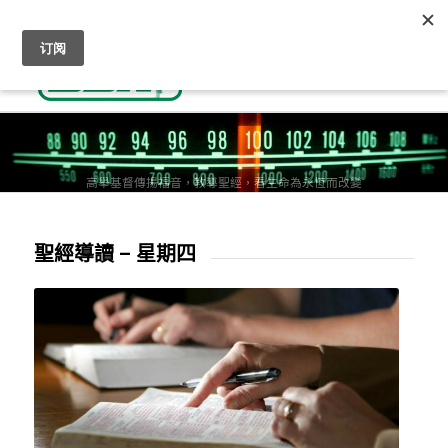
收聽基督教廣播
人生抉擇-通往天國的道路
奉獻支持
高舉基督傳揚福音，教導聖經，看生命為永恆而改變
聖經導讀 – 星期四