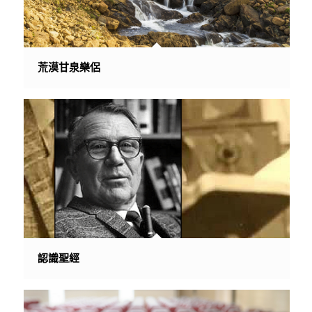
荒漠甘泉樂侶
認識聖經