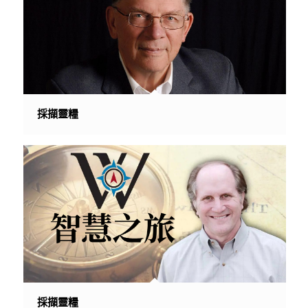
採擷靈糧
採擷靈糧