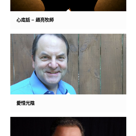
心底話 – 趙亮牧師
愛惜光陰