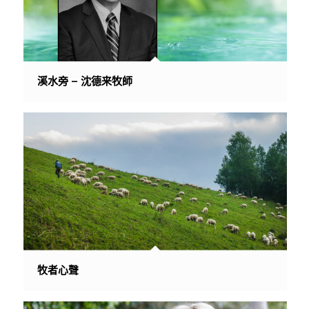
溪水旁 – 沈德来牧師
牧者心聲