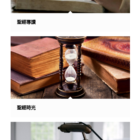
聖經導讀
聖經時光