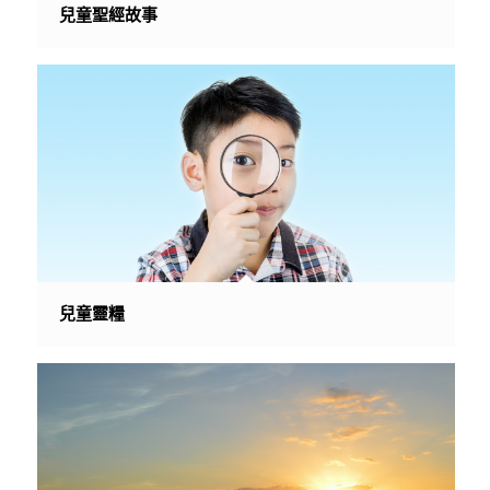
兒童聖經故事
兒童靈糧