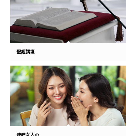
聖經講壇
聽聽女人心