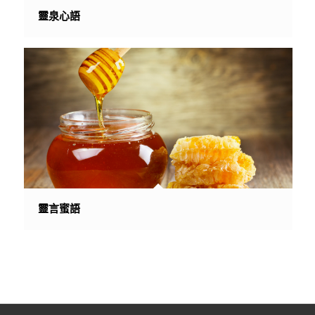
靈泉心語
靈言蜜語