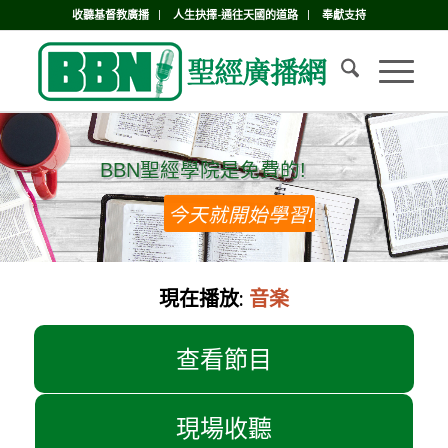
收聽基督教廣播
人生抉擇-通往天國的道路
奉獻支持
BBN聖經學院是免費的!
BBN聖經學院是免費的!
今天就開始學習!
現在播放:
音楽
查看節目
現場收聽